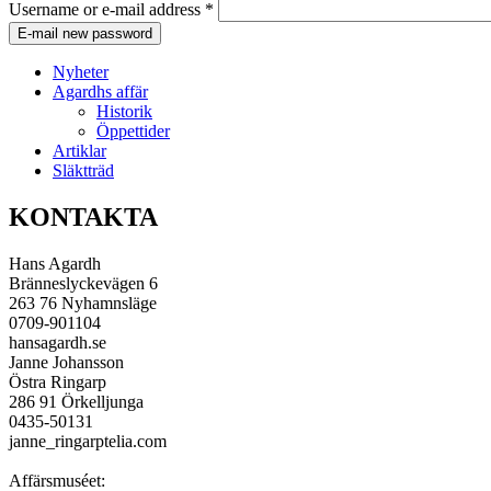
Username or e-mail address
*
Nyheter
Agardhs affär
Historik
Öppettider
Artiklar
Släktträd
KONTAKTA
Hans Agardh
Bränneslyckevägen 6
263 76 Nyhamnsläge
0709-901104
hans
agardh.se
Janne Johansson
Östra Ringarp
286 91 Örkelljunga
0435-50131
janne_ringarp
telia.com
Affärsmuséet: