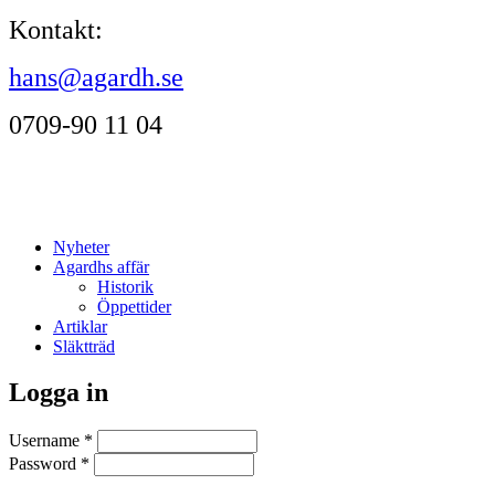
Kontakt:
hans@agardh.se
0709-90 11 04
Nyheter
Agardhs affär
Historik
Öppettider
Artiklar
Släktträd
Logga in
Username
*
Password
*