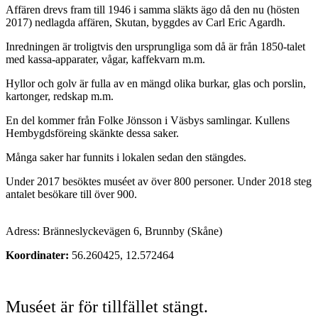
Affären drevs fram till 1946 i samma släkts ägo då den nu (hösten
2017) nedlagda affären, Skutan, byggdes av Carl Eric Agardh.
Inredningen är troligtvis den ursprungliga som då är från 1850-talet
med kassa-apparater, vågar, kaffekvarn m.m.
Hyllor och golv är fulla av en mängd olika burkar, glas och porslin,
kartonger, redskap m.m.
En del kommer från Folke Jönsson i Väsbys samlingar. Kullens
Hembygdsföreing skänkte dessa saker.
Många saker har funnits i lokalen sedan den stängdes.
Under 2017 besöktes muséet av över 800 personer. Under 2018 steg
antalet besökare till över 900.
Adress: Bränneslyckevägen 6, Brunnby (Skåne)
Koordinater:
56.260425, 12.572464
Muséet är för tillfället stängt.