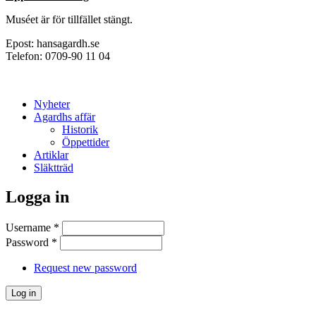
Muséet är för tillfället stängt.
Epost: hans
agardh.se
Telefon: 0709-90 11 04
Nyheter
Agardhs affär
Historik
Öppettider
Artiklar
Släktträd
Logga in
Username
*
Password
*
Request new password